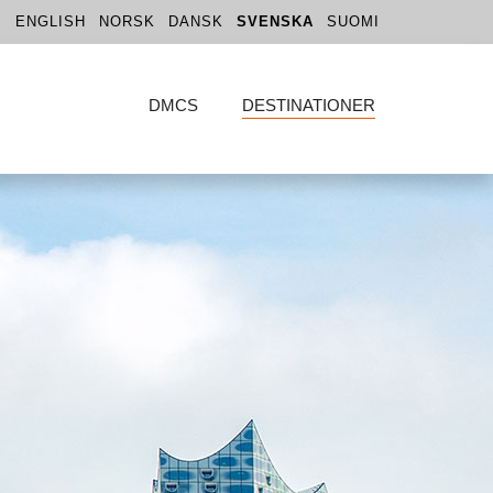
ENGLISH
NORSK
DANSK
SVENSKA
SUOMI
DMCS
DESTINATIONER